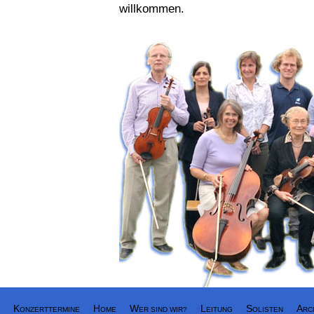
willkommen.
K
H
W
L
S
A
ONZERTTERMINE
OME
ER SIND WIR?
EITUNG
OLISTEN
RC