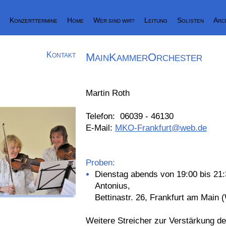
K
H
W
L
S
A
ONZERTTERMINE
OME
ER SIND WIR?
EITUNG
OLISTEN
RC
K
M
K
O
ONTAKT
AIN
AMMER
RCHESTER
Martin Roth
Telefon: 06039 - 46130
E-Mail:
MKO-Frankfurt@web.de
Proben:
Dienstag abends von 19:00 bis 21
Antonius,
Bettinastr. 26, Frankfurt am Main 
Weitere Streicher zur Verstärkung d